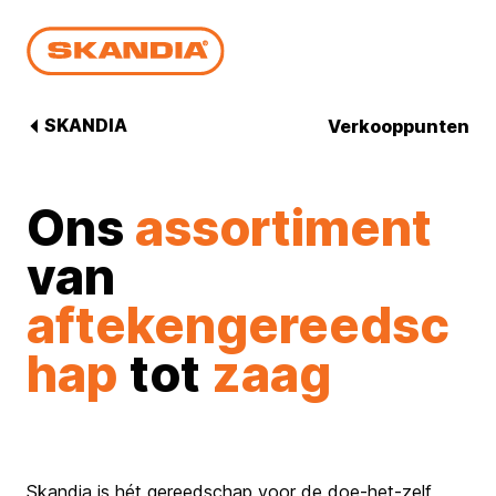
SKANDIA
Verkooppunten
Ons
assortiment
van
aftekengereedsc
hap
tot
zaag
Skandia is hét gereedschap voor de doe-het-zelf